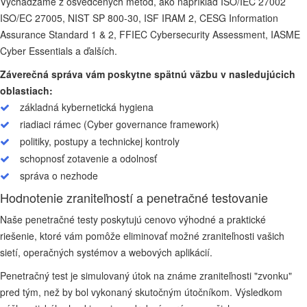
Vychádzame z osvedčených metód, ako napríklad ISO/IEC 27002
ISO/EC 27005, NIST SP 800-30, ISF IRAM 2, CESG Information
Assurance Standard 1 & 2, FFIEC Cybersecurity Assessment, IASME
Cyber Essentials a ďalších.
Záverečná správa vám poskytne spätnú väzbu v nasledujúcich
oblastiach:
základná kybernetická hygiena
riadiaci rámec (Cyber governance framework)
politiky, postupy a technickej kontroly
schopnosť zotavenie a odolnosť
správa o nezhode
Hodnotenie zraniteľností a penetračné testovanie
Naše penetračné testy poskytujú cenovo výhodné a praktické
riešenie, ktoré vám pomôže eliminovať možné zraniteľnosti vašich
sietí, operačných systémov a webových aplikácií.
Penetračný test je simulovaný útok na známe zraniteľnosti "zvonku"
pred tým, než by bol vykonaný skutočným útočníkom. Výsledkom