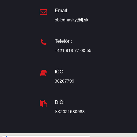
Email:
objednavky@lj.sk
Telefón:
+421 918 77 00 55
IČO:
36207799
DIČ:
SK2021580968