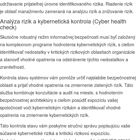
udržiavanie prijateľnej úrovne identifikovaného rizika. Riadenie rizík
je oblasť manažmentu zameraná na analýzu rizík a znižovanie rizík.
Analýza rizik a kybernetická kontrola (Cyber health
check)
Skutočne robustný režim informačnej bezpečnosti musí byť založený
na komplexnom programe hodnotenia kybernetických rizík, s cieľom
identifikovať nedostatky v kritických rizikových oblastiach organizácie
a stanoviť vhodné opatrenia na odstránenie týchto nedostatkov a
zraniteľností.
Kontrola stavu systémov vám pomôže určiť najslabšie bezpečnostnej
oblasti a prijať vhodné opatrenia na zmiernenie zistených rizík. Táto
služba kombinuje konzultácie a audit na mieste, s hodnotením
bezpečnostnej architektúry s cieľom posúdiť expozíciu vašej
spoločnosti voči kybernetickým rizikám a identifikovať vhodné
opatrenia na zmiernenie kybernetických rizík.
Táto kontrola stavu vám poskytne stručnú správu popisujúcu vaše
súčasné kybernetické riziká a kritickú rizikovú expozíciu.