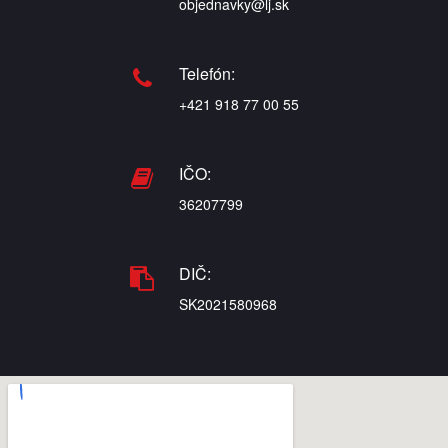
objednavky@lj.sk
Telefón:
+421 918 77 00 55
IČO:
36207799
DIČ:
SK2021580968